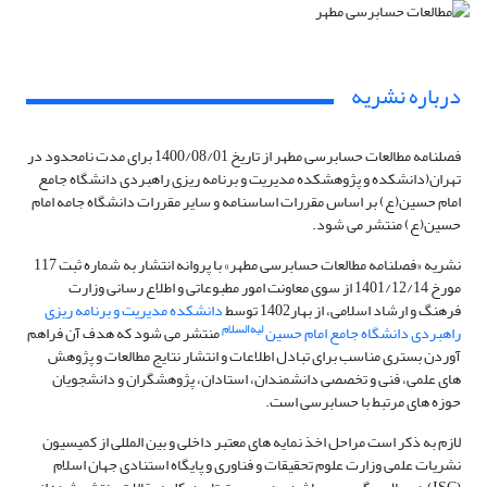
درباره نشریه
فصلنامه مطالعات حسابرسی مطهر از تاریخ 1400/08/01 برای مدت نامحدود در
تهران(دانشکده و پژوهشکده مدیریت و برنامه ریزی راهبردی دانشگاه جامع
امام حسین(ع) بر اساس مقررات اساسنامه و سایر مقررات دانشگاه جامه امام
حسین(ع) منتشر می شود.
نشریه «فصلنامه مطالعات حسابرسی مطهر» با پروانه انتشار به شماره ثبت 117
مورخ 1401/12/14 از سوی معاونت امور مطبوعاتی و اطلاع رسانی وزارت
فرهنگ و ارشاد اسلامی، از بهار1402 توسط
دانشکده مدیریت و برنامه ریزی
لیه‌السلام
راهبردی دانشگاه جامع امام
حسین
منتشر می شود که هدف آن فراهم
آوردن بستری مناسب برای تبادل اطلاعات و انتشار نتایج مطالعات و پژوهش
های علمی، فنی و تخصصی دانشمندان، استادان، پژوهشگران و دانشجویان
حوزه های مرتبط با حسابرسی است.
لازم به ذکر است مراحل اخذ نمایه های معتبر داخلی و بین المللی از کمیسیون
نشریات علمی وزارت علوم تحقیقات و فناوری و پایگاه استنادی جهان اسلام